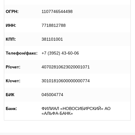
ОГРН:
1107746544498
ИНН:
7718812788
КПП:
381101001
Телефон/факс:
+7 (3952) 43-60-06
Р/счет:
40702810623020001071
К/счет:
30101810600000000774
БИК
045004774
Банк:
ФИЛИАЛ «НОВОСИБИРСКИЙ» АО
«АЛЬФА-БАНК»